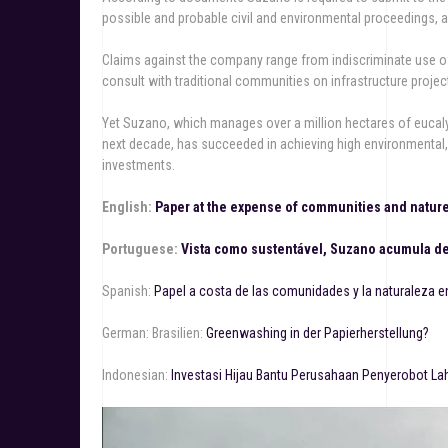
possible and probable civil and environmental proceedings, 
Claims against the company range from indiscriminate use of 
consult with traditional communities on infrastructure projec
Yet Suzano, which manages over a million hectares of eucaly
next decade, has succeeded in achieving high environmental, s
investments.
English:
Paper at the expense of communities and nature 
Portuguese:
Vista como sustentável, Suzano acumula 
Spanish:
Papel a costa de las comunidades y la naturaleza en
German: Brasilien:
Greenwashing in der Papierherstellung?
Indonesian:
Investasi Hijau Bantu Perusahaan Penyerobot Lah