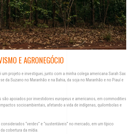
VISMO E AGRONEGÓCIO
vi um projeto e investiguei, junto com a minha colega americana Sarah Sax
lose da Suzano no Maranhão e na Bahia, da soja no Maranhão e no Piauí e
s são apoiados por investidores europeus e americanos, em commodities
mpactos socioambientais, afetando a vida de indígenas, quilombolas e
onsiderados “verdes” e “sustentáveis” no mercado, em um típico
a cobertura da mídia.