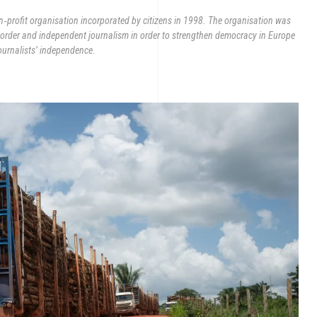
n‐profit organisation incorporated by citizens in 1998. The organisation was
s-border and independent journalism in order to strengthen democracy in Europe
ournalists’ independence.