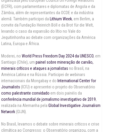
organizada pelo European Council on Foreign Relations
(ECFR), com parlamentares e diplomatas de Angola e da
Zâmbia, além de representantes da OCDE e da indústria
alemã. Também participei da
Lithium Week
, em Berlim, a
convite da Fundação Heinrich Böll e da Brot für die Welt,
levando o caso da expansão do lítio no Vale do
Jequitinhonha ao debate com organizações da América
Latina, Europa e África.
Moderei, no
World Press Freedom Day 2024 da UNESCO
, em
Santiago (Chile), um
painel sobre mineração de carvão,
minerais críticos e ataques a jornalistas
no Brasil, na
América Latina e na Rússia. Participei de webinars
internacionais da Mongabay e do
International Center for
Journalists
(ICFJ) e apresentei o projeto do Observatório
como palestrante convidado
em dois painéis da
conferência mundial de jornalismo investigativo de 2019
,
realizada na Alemanha pela
Global Investigative Journalism
Network
(GIJN).
No Brasil, levamos o debate sobre minerais críticos e crise
climática ao Congresso: o Observatório organizou, com a