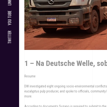
YOU TUBE
TWITTER
1 – Na Deutsche Welle, so
Resume
DW investigated eight ongoing socio-environmental conflicts 
eucalyptus pulp producer, and spoke to officials, community
more.
According to documents Suzano is required to submit to th