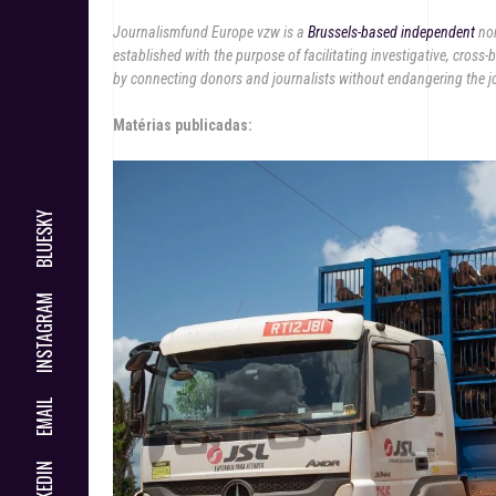
Journalismfund Europe vzw is a
Brussels-based independent
no
established with the purpose of facilitating investigative, cros
by connecting donors and journalists without endangering the j
Matérias publicadas:
BLUESKY
INSTAGRAM
EMAIL
LINKEDIN