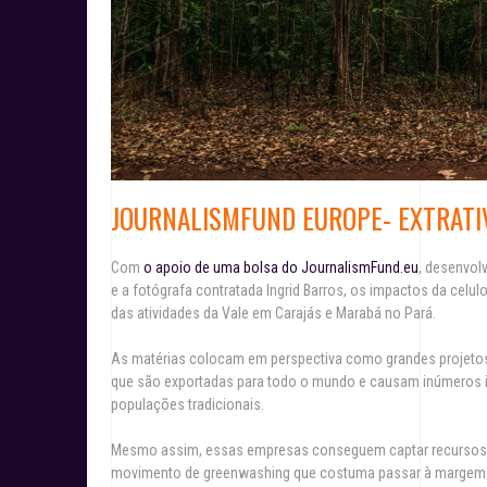
JOURNALISMFUND EUROPE- EXTRATI
Com
o apoio de uma bolsa do JournalismFund.eu
, desenvol
e a fotógrafa contratada Ingrid Barros, os impactos da celu
das atividades da Vale em Carajás e Marabá no Pará.
As matérias colocam em perspectiva como grandes projeto
que são exportadas para todo o mundo e causam inúmeros i
populações tradicionais.
Mesmo assim, essas empresas conseguem captar recursos c
movimento de greenwashing que costuma passar à margem d