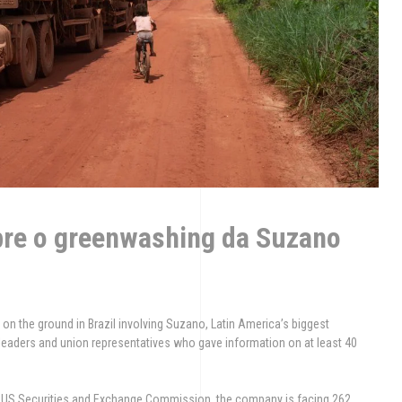
bre o greenwashing da Suzano
on the ground in Brazil involving Suzano, Latin America’s biggest
 leaders and union representatives who gave information on at least 40
e US Securities and Exchange Commission, the company is facing 262