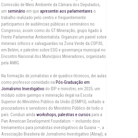
Comissão de Meio Ambiente da Câmara dos Deputados,
um
seminário
em que
apresentei aos parlamentares
o
trabalho realizado pelo centro e frequentemente
participamos de audiências públicas e seminários no
Congresso, assim como do GT Mineração, grupo ligado à
Frente Parlamentar Ambientalista. Organizei um painel sobre
minerais críticos e salvaguardas na Zona Verde da COP30,
em Belém, e palestrei sobre ESG e governança municipal no
Encontro Nacional dos Municípios Mineradores, organizado
pela AMIG.
Na formação de jornalistas e de quadros técnicos, dei aulas
como professor convidado na
Pós-Graduação em
Jornalismo Investigativo
do IDP e ministrei, em 2025, um
módulo sobre garimpo e mineração ilegal na Escola
Superior do Ministério Público da União (ESMPU), voltado a
procuradores e servidores do Ministério Público de todo o
país. Conduzi ainda
workshops, palestras e cursos
para a
Pan American Development Foundation — incluindo dois
treinamentos para jornalistas investigativos da Guiana —, a
Associação Brasileira de Jornalismo Investigativo (Abraji), a