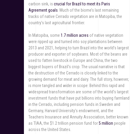
carbon sink, is
crucial for Brazil to meet its Paris
Agreement goals
. Much of the biome’s last remaining
tracks of native Cerrado vegetation are in Matopiba, the
country’s last agricultural frontier.
In Matopiba, some
1.7 million acres
of native vegetation
were ripped up and turned into soy plantations between
2013 and 2021, helping to turn Brazil into the world’s largest
producer and exporter of soybeans. Most of the beans are
used to fatten livestock in Europe and China, the two
biggest buyers of Brazil’s crop. The usual narrative is that
the destruction of the Cerrado is closely linked to the
growing demand for meat and dairy. The full story, however,
is more tangled and wider in scope: Behind this rapid and
widespread transformation are some of the world’s largest
investment funds that have put billions into buying farmland
in the Cerrado, including pension funds in Sweden and
Germany, Harvard University’s endowment, and the
Teachers Insurance and Annuity Association, better known
as TIAA, the $1.2 trillion pension fund for
5 million
people
across the United States.