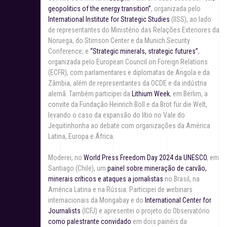
geopolitics of the energy transition”
, organizada pelo
International Institute for Strategic Studies
(IISS), ao lado
de representantes do Ministério das Relações Exteriores da
Noruega, do Stimson Center e da Munich Security
Conference; e
“Strategic minerals, strategic futures”
,
organizada pelo European Council on Foreign Relations
(ECFR), com parlamentares e diplomatas de Angola e da
Zâmbia, além de representantes da OCDE e da indústria
alemã. Também participei da
Lithium Week
, em Berlim, a
convite da Fundação Heinrich Böll e da Brot für die Welt,
levando o caso da expansão do lítio no Vale do
Jequitinhonha ao debate com organizações da América
Latina, Europa e África.
Moderei, no
World Press Freedom Day 2024 da UNESCO
, em
Santiago (Chile), um
painel sobre mineração de carvão,
minerais críticos e ataques a jornalistas
no Brasil, na
América Latina e na Rússia. Participei de webinars
internacionais da Mongabay e do
International Center for
Journalists
(ICFJ) e apresentei o projeto do Observatório
como palestrante convidado
em dois painéis da