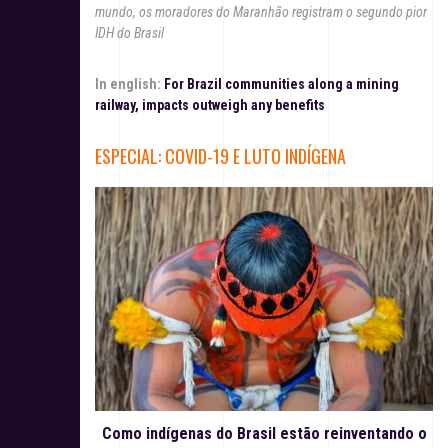
mundo, os moradores do Maranhão registram o segundo pior
IDH do Brasil
In english:
For Brazil communities along a mining
railway, impacts outweigh any benefits
ESPECIAL: COVID-19 E LUTO INDÍGENA
Como indígenas do Brasil estão reinventando o