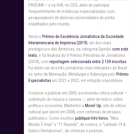
PROCAM — e na UnB, no CDS, além de participar
frequentemente de instâncias especializadas com
pesquisadores de diversas universidades de ponta
espalhados pelo mundo.
Venci o
Prêmio de Excelência Jornalística da Sociedade
Interamericana de Imprensa (2019)
, um dos mais
prestigiosos das Américas, na categoria Opinião
com este
texto
, e fui finalista do V Prêmio Petrobras de Jornalismo
(2018), com
reportagem selecionada entre 2.159 inscritas
.
Fui eleito um dos três jornalistas mais relevantes do Brasil
no setor de Mineração, Metalurgia e Siderurgia pelo
Prêmio
Especialistas
em 2021 e 2022, em votação espontânea.
Comecei a publicar em 2003, escrevendo crítica cultural —
sobretudo de música e cinema —, além de textos sobre
política e economia. Mantenho a
Movin’ Up
, site de crítica
cultural que lancei em 2008, com centenas de ensaios
publicados. Como escritor,
publiquei três livros
: “Meu
Mundo É Hoje” e “11 Rounds”, de contos, e “Latitude 19 &
Outros Hematomas”, de crônicas e poemas.