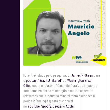
Fui entrevistado pelo pesquisador
James N. Green
para
o
podcast “Brazil Unfiltered”
do
Washington Brazil
Office
sobre o relatório “Dinamite Pura”, os impactos
socioambientais da mineração e outros aspectos
relevantes que a indústria mineral tenta esconder. O
podcast (em inglês) está disponível
no
YouTube
,
Spotify
,
Deezer
e
Apple
.