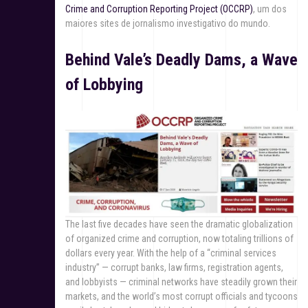
Crime and Corruption Reporting Project (OCCRP)
, um dos
maiores sites de jornalismo investigativo do mundo.
Behind Vale’s Deadly Dams, a Wave
of Lobbying
The last five decades have seen the dramatic globalization
of organized crime and corruption, now totaling trillions of
dollars every year. With the help of a “criminal services
industry” — corrupt banks, law firms, registration agents,
and lobbyists — criminal networks have steadily grown their
markets, and the world’s most corrupt officials and tycoons