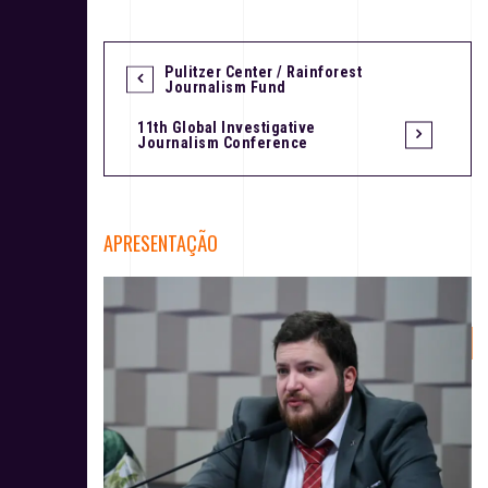
Pulitzer Center / Rainforest
N
Journalism Fund
a
11th Global Investigative
Journalism Conference
v
e
APRESENTAÇÃO
g
a
ç
ã
o
d
e