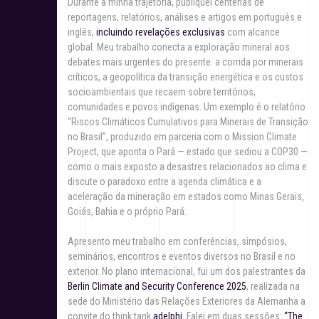
Durante a minha trajetória, publiquei centenas de
reportagens, relatórios, análises e artigos em português e
inglês,
incluindo revelações exclusivas
com alcance
global. Meu trabalho conecta a exploração mineral aos
debates mais urgentes do presente: a corrida por minerais
críticos, a geopolítica da transição energética e os custos
socioambientais que recaem sobre territórios,
comunidades e povos indígenas. Um exemplo é o relatório
“Riscos Climáticos Cumulativos para Minerais de Transição
no Brasil”, produzido em parceria com o Mission Climate
Project, que aponta o Pará — estado que sediou a COP30 —
como o mais exposto a desastres relacionados ao clima e
discute o paradoxo entre a agenda climática e a
aceleração da mineração em estados como Minas Gerais,
Goiás, Bahia e o próprio Pará.
Apresento meu trabalho em conferências, simpósios,
seminários, encontros e eventos diversos no Brasil e no
exterior. No plano internacional, fui um dos palestrantes da
Berlin Climate and Security Conference 2025
, realizada na
sede do Ministério das Relações Exteriores da Alemanha a
convite do think tank
adelphi
. Falei em duas sessões:
“The