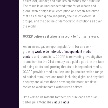
easily loot, launder, and hide stolen money for future use.
The result is an unprecedented transfer of wealth and
global web of high-level corruption and organized crime
that has fueled global inequality, the rise of extremist
groups, and the decline of democratic institutions all over
the world.
OCCRP believes it takes a network to fight a network.
As an investigative reporting platform for an ever-
growing
worldwide network of independent media
centers
and journalists, OCCRP is reinventing investigative
journalism for the 21st century as a public good. In the face
of rising costs and growing threats to independent media,
OCCRP provides media outlets and journalists with a range
of critical resources and tools including digital and physical
security and allows those covering the most sensitive
topics to work in teams with trusted editors.
Uma versão da matéria também foi publicada em duas
partes pela Mongabay,
aqui
e
aqui
.