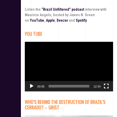
Listen the
“Brazil Unfiltered” podcast
interview with
Maurício Angelo, hosted by James N. Green
on
YouTube
,
Apple
,
Deezer
and
Spotify
.
YOU TUBE
T
o
c
a
d
o
r
d
00:00
12:34
e
v
í
WHO’S BEHIND THE DESTRUCTION OF BRAZIL’S
d
CERRADO? – GRIST
e
o