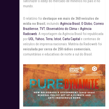
satisfazer o
lobby
do mercado de minérios no país e no
mundo.
O relatório foi
destaque em mais de 360 veículos de
mídia no Brasil
, incluindo
Agência Brasil
,
O Globo
,
Correio
Braziliense
,
TVT
,
Observatório do Clima
e
Agência
Radioweb
. A reportagem da Agência Brasil foi republicada
por
UOL
,
Yahoo
,
Terra
,
Istoé
,
Carta Capital
e centenas de
veículos de imprensa nacionais. Matéria da Radioweb foi
veiculada por cerca de 250 rádios comerciais
,
comunitárias e educativas de norte a sul do Brasil.