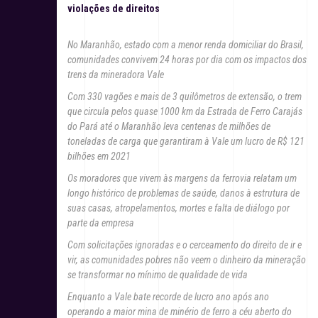
violações de direitos
No Maranhão, estado com a menor renda domiciliar do Brasil,
comunidades convivem 24 horas por dia com os impactos dos
trens da mineradora Vale
Com 330 vagões e mais de 3 quilômetros de extensão, o trem
que circula pelos quase 1000 km da Estrada de Ferro Carajás
do Pará até o Maranhão leva centenas de milhões de
toneladas de carga que garantiram à Vale um lucro de R$ 121
bilhões em 2021
Os moradores que vivem às margens da ferrovia relatam um
longo histórico de problemas de saúde, danos à estrutura de
suas casas, atropelamentos, mortes e falta de diálogo por
parte da empresa
Com solicitações ignoradas e o cerceamento do direito de ir e
vir, as comunidades pobres não veem o dinheiro da mineração
se transformar no mínimo de qualidade de vida
Enquanto a Vale bate recorde de lucro ano após ano
operando a maior mina de minério de ferro a céu aberto do