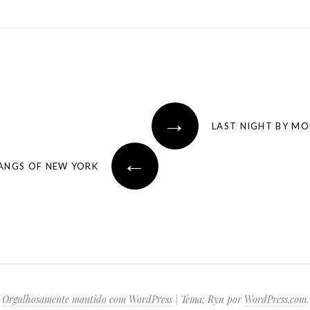
→
LAST NIGHT BY MO
←
ANGS OF NEW YORK
Orgulhosamente mantido com WordPress
|
Tema: Ryu por
WordPress.com
.