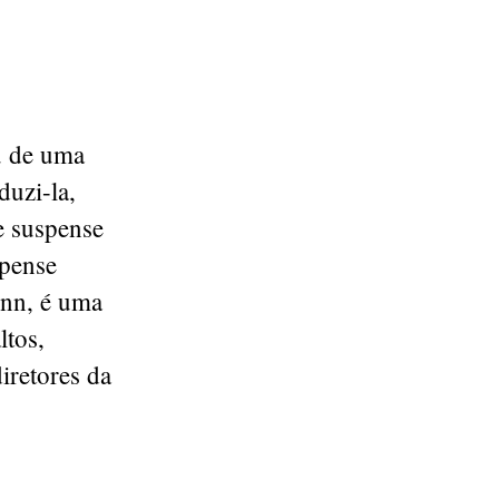
u de uma
uzi-la,
de suspense
spense
enn, é uma
ltos,
iretores da