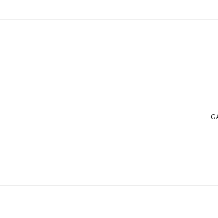
Navegação
de
Posts
G