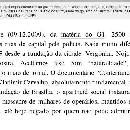
je (09.12.2009), da
matéria do G1
. 2500 m
s ruas da capital pela polícia. Nada muito dif
F desde a fundação da cidade. Vergonha. Nojo
stra. Aceitamos isso com “naturalidade
o meio de jornal. O documentário “Conterrân
Vladimir Carvalho, absolutamente fundamental, 
ndação de Brasília, o apartheid social instaur
 o massacre de milhares de operários, mantidos
, até hoje negado por quem não pode admitir