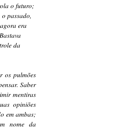
ola o futuro;
o o passado,
 agora era
 Bastava
trole da
er os pulmões
pensar. Saber
imir mentiras
uas opiniões
ndo em ambas;
 em nome da