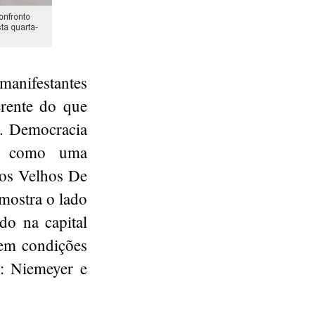
anifestantes
erente do que
. Democracia
”, como uma
eos Velhos De
mostra o lado
ado na capital
 em condições
: Niemeyer e