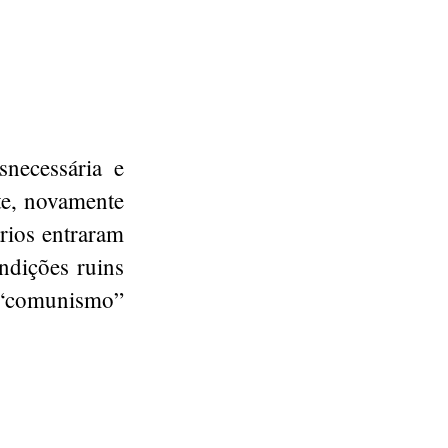
snecessária e
te, novamente
rios entraram
ndições ruins
o “comunismo”