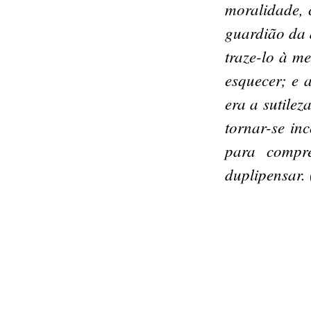
moralidade, 
guardião da 
traze-lo à m
esquecer; e 
era a sutilez
tornar-se in
para compre
duplipensar.