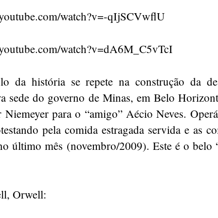
.youtube.com/watch?v=-qIjSCVwflU
.youtube.com/watch?v=dA6M_C5vTcI
lo da história se repete na construção da de
va sede do governo de Minas, em Belo Horizon
r Niemeyer para o “amigo” Aécio Neves. Operá
testando pela comida estragada servida e as co
 no último mês (novembro/2009). Este é o bel
l, Orwell: