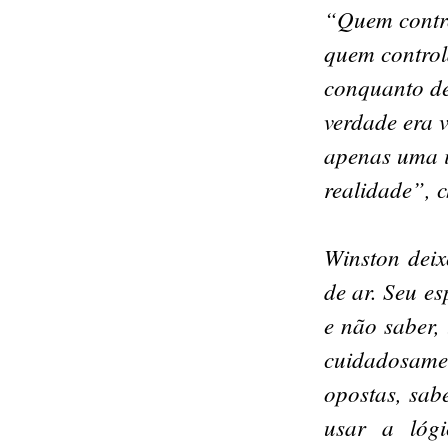
“Quem contro
quem control
conquanto de
verdade era 
apenas uma i
realidade”, 
Winston deix
de ar. Seu e
e não saber,
cuidadosame
opostas, sab
usar a lóg