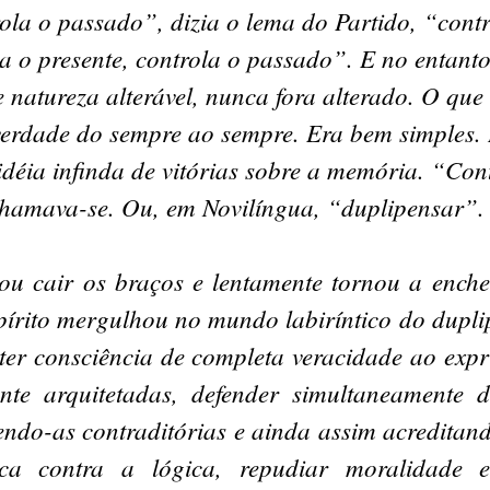
la o passado”, dizia o lema do Partido, “contr
a o presente, controla o passado”. E no entant
 natureza alterável, nunca fora alterado. O que
verdade do sempre ao sempre. Era bem simples.
déia infinda de vitórias sobre a memória. “Con
chamava-se. Ou, em Novilíngua, “duplipensar”.
ou cair os braços e lentamente tornou a ench
spírito mergulhou no mundo labiríntico do dupli
 ter consciência de completa veracidade ao expr
nte arquitetadas, defender simultaneamente d
endo-as contraditórias e ainda assim acredita
ica contra a lógica, repudiar moralidade