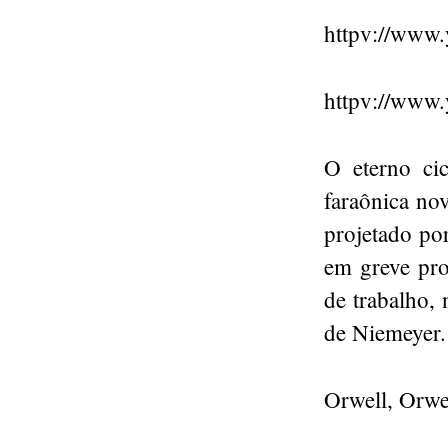
httpv://www
httpv://www
O eterno cic
faraônica no
projetado po
em greve pro
de trabalho,
de Niemeyer.
Orwell, Orwel