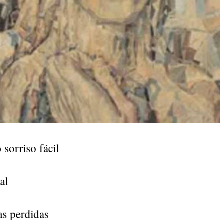
sorriso fácil
al
s perdidas