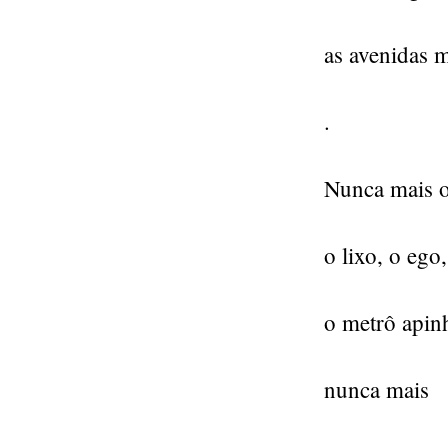
as avenidas 
.
Nunca mais o 
o lixo, o ego
o metrô apin
nunca mais