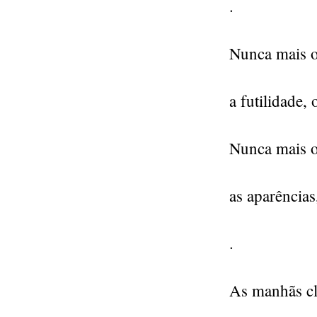
.
Nunca mais os
a futilidade, 
Nunca mais o 
as aparência
.
As manhãs cla