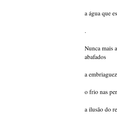
a água que e
.
Nunca mais as
abafados
a embriaguez
o frio nas pe
a ilusão do r