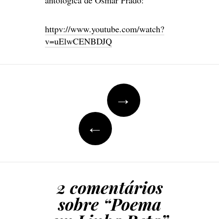
antológica de Osmar Prado:
httpv://www.youtube.com/watch?
v=uElwCENBDJQ
Navegação
→
de
Posts
←
2 comentários
sobre “
Poema