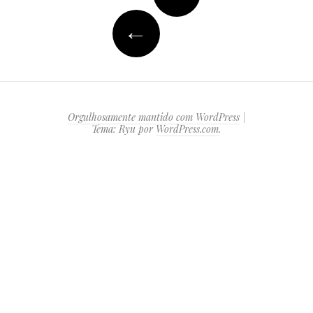
de
Posts
←
Orgulhosamente mantido com WordPress
|
Tema: Ryu por
WordPress.com
.