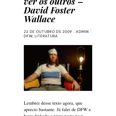
ver os outros –
David Foster
Wallace
22 DE OUTUBRO DE 2009
ADMIN
DFW
,
LITERATURA
Lembrei desse texto agora, que
aprecio bastante. Já falei de DFW e
havia linkado o texto neste post